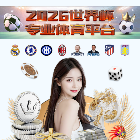
注册入口
关于 九游j9下载
企业概况
国际认证
未来发展