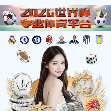
注册入口
九游j9下载
—— 比赛数